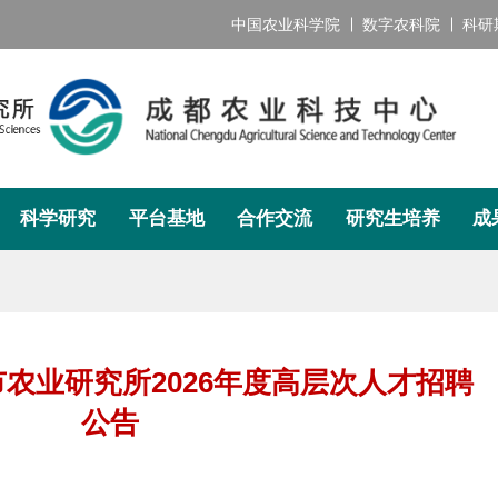
中国农业科学院
数字农科院
科研
中国农业科学院
数字农科院
科学研究
平台基地
合作交流
研究生培养
成
究
平台基地
合作交流
研究生培养
成果
部级平台
国际合作
培养概况
成果推
公共平台
国内合作
通知公示
乡村振
农业研究所2026年度高层次人才招聘
测试中心
导师队伍
专栏技
公告
试验基地
团队招生
战略智库
暑期夏令营