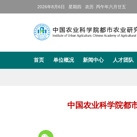
2026年8月6日 星期四 农历 丙午年六月廿五
首页
单位概况
新闻中心
人才团队
单位概况
新闻中心
人才团队
科学研
所况介绍
最新要闻
院士工作站
学科领域
组织机构
科研进展
创新团队
科研成果
中国农业科学院都市
现任领导
综合新闻
人才队伍
分
享
历任领导
学术报告
博士后工作
到
历史沿革
媒体报道
人才招聘