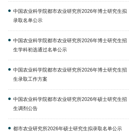
研究生培养
中国农业科学院都市农业研究所2026年博士研究生拟
录取名单公示
成果转化
党建文化
中国农业科学院都市农业研究所2026年博士研究生招
生学科初选通过名单公示
农科研学
中国农业科学院都市农业研究所2026年博士研究生招
园区服务
生录取工作方案
中国农业科学院都市农业研究所2026年硕士研究生招
生调剂公告
都市农业研究所2026年硕士研究生拟录取名单公示