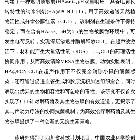
构建了一种透明质酸酶(HAase)与pH双重响应、具备电荷反
转特性的纳米制剂(HA@PCN-CLT)，用于高效递送天然植
物活性成分雷公藤红素（CLT）。该制剂在生理条件下保持
稳定，而在含有HAase、pH为5.5的生物被膜微环境中，可
发生电荷反转，实现深层渗透并酶解释放CLT。在超声波激
活下，材料能产生大量活性氧（ROS），与CLT的药理活性
协同作用，从而高效清除MRSA生物被膜。动物实验表明，
HA@PCN-CLT在超声作用下不仅完全消除小鼠的细菌感
染，还可通过促进血管生成和胶原沉积加速组织愈合，同时
表现出优异的生物相容性和可忽略的毒性。该研究不仅首次
实现了CLT针对耐药菌及其生物被膜的有效递送，更揭示了
其与声动力疗法的协同抗菌机制，为高效治疗耐药菌及其生
物被膜提供了一种创新的无抗生素策略。
该研究得到了四川省科技计划项目、中国农业科学院创