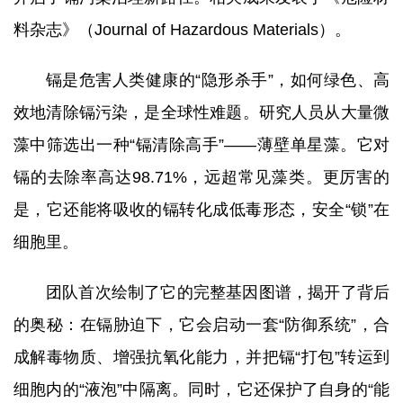
研究生培养
料杂志》（Journal of Hazardous Materials）。
成果转化
镉是危害人类健康的“隐形杀手”，如何绿色、高
效地清除镉污染，是全球性难题。研究人员从大量微
党建文化
藻中筛选出一种“镉清除高手”——薄壁单星藻。它对
农科研学
镉的去除率高达98.71%，远超常见藻类。更厉害的
园区服务
是，它还能将吸收的镉转化成低毒形态，安全“锁”在
细胞里。
团队首次绘制了它的完整基因图谱，揭开了背后
的奥秘：在镉胁迫下，它会启动一套“防御系统”，合
成解毒物质、增强抗氧化能力，并把镉“打包”转运到
细胞内的“液泡”中隔离。同时，它还保护了自身的“能