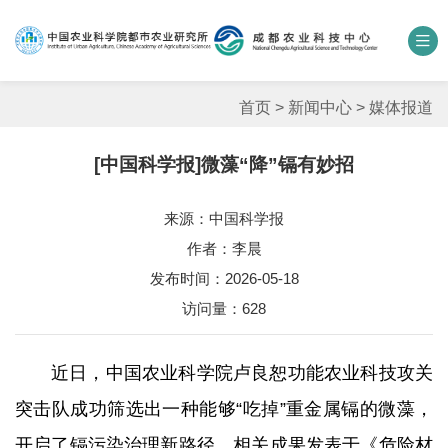
中国农业科学院
数字农科院
科研期刊
邮箱
联系我们
首页
>
新闻中心
>
媒体报道
[中国科学报]微藻“降”镉有妙招
单位概况
来源：中国科学报
新闻中心
作者：李晨
人才团队
发布时间：2026-05-18
访问量：
628
科学研究
近日，中国农业科学院卢良恕功能农业科技攻关
平台基地
突击队成功筛选出一种能够“吃掉”重金属镉的微藻，
合作交流
开启了镉污染治理新路径。相关成果发表于《危险材