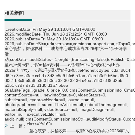
相关新闻
,creationDate=Fri May 29 18:18:04 GMT+08:00
2026,modifiedDate=Thu Jun 18 17:12:24 GMT+08:00
2026,publishDate=Fri May 29 18:18:04 GMT+08:00
2026,publishDateStr=
,url=
,version=
,versions=
,properties=
,isTop=0,
童心筑梦，探秘农科——成都中心成功承办2026年“六一”亲子研学
活
动,seoData=
,auditStatus=-1,orgId=
,transcoding=false,toPublish=0,str
童x心z筑m梦，t探m秘n农k科——c成d都z中x心c成g功c承b办
2026n年“l六y一”q亲z子y研x学h活d动,titlePhoneticBytes=cdaf d0c4
d6fe c3ce a3ac ccbd c3d8 c5a9 bfc6 a1aa a1aa b3c9 b6bc d6d0
d0c4 b3c9 b9a6 b3d0 b0ec 32 30 32 36 c4ea a1b0 c1f9 d2bb
a1b1 c7d7 d7d3 d1d0 d1a7 bbee
b6af,siteTags=
,grade=0,price=0.0,cmsContentSubmissionInfo=CmsC
contentSource=null, newInfoStatus=0, videoStatus=0,
subtitle=null, eyebrowHead=null, journalist=null,
photographer=null, submitTheArticle=null, submitTheImage=null,
materialSupply=null, videoSource=null, imageDesign=null,
editor=null, executiveEditor=null,
audit=null),cmsContentSubmissionInfoStr=
,auditModifyStatus=0,co
class="fs16">
上一篇：
童心筑梦，探秘农科——成都中心成功承办2026年“六