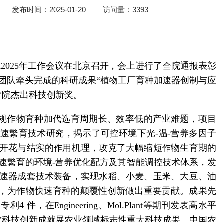
规章制度
发布时间：2025-01-20
访问量：
3393
学生活动
材料下载
院2025年工作会议在北京召开，会上进行了全院通报表彰
团队牵头完成的科研成果“植物工厂育种加速器创制与应
科学院杰出科技创新奖。
规作物育种加代选育周期长、效率低的产业难题，项目
速繁育技术研究，揭示了可控环境下光-温-营养多因子
开花与结实的作用机理，攻克了大幅缩短作物生育期的
速繁育的环境-营养优化配方及其智能调控技术体系，发
速器成套技术装备，实现水稻、小麦、玉米、大豆、油
上，为作物快速育种的颠覆性创新做出重要贡献。成果先
 件，在Engineering、Mol.Plant等期刊发表高水平
三五”科技创新成就展农业领域标志性重大科技成果、中国农