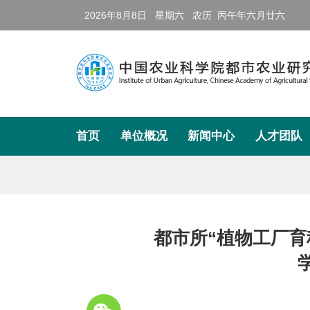
2026年8月8日
星期六
农历 丙午年六月廿六
首页
单位概况
新闻中心
人才团队
单位概况
新闻中心
人才团队
科学研
所况介绍
最新要闻
院士工作站
学科领域
组织机构
科研进展
创新团队
科研成果
都市所“植物工厂育
现任领导
综合新闻
人才队伍
分
享
历任领导
学术报告
博士后工作
到
历史沿革
媒体报道
人才招聘