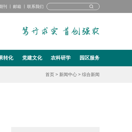
期刊
邮箱
联系我们
科研期刊
邮箱
联系我们
果转化
党建文化
农科研学
园区服务
转化
党建文化
农科研学
园区服务
首页
>
新闻中心
>
综合新闻
介
党建要闻
研学培训
总体概况
兴
基层动态
研学动态
后勤服务
术
学习平台
团队分工