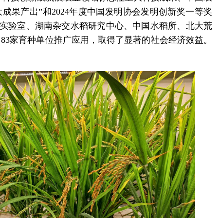
 项重大成果产出”和2024年度中国发明协会发明创新奖一等奖
实验室、湖南杂交水稻研究中心、中国水稻所、北大荒
 83家育种单位推广应用，取得了显著的社会经济效益。