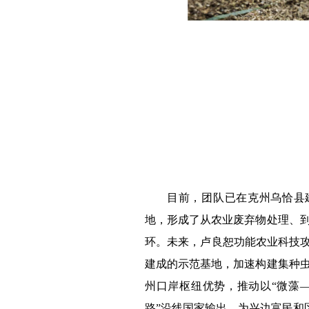
目前，团队已在克州乌恰县
地，形成了从农业废弃物处理、
环。未来，卢良恕功能农业科技攻
建成的示范基地，加速构建集种
州口岸枢纽优势，推动以“微藻
路”沿线国家输出，为兴边富民和