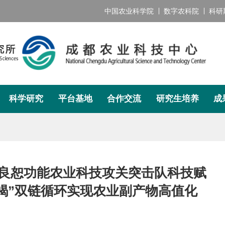
中国农业科学院
数字农科院
科研
中国农业科学院
数字农科院
科学研究
平台基地
合作交流
研究生培养
成
究
平台基地
合作交流
研究生培养
成果
部级平台
国际合作
培养概况
成果推
公共平台
国内合作
通知公示
乡村振
良恕功能农业科技攻关突击队科技赋
测试中心
导师队伍
专栏技
药蝎”双链循环实现农业副产物高值化
试验基地
团队招生
战略智库
暑期夏令营