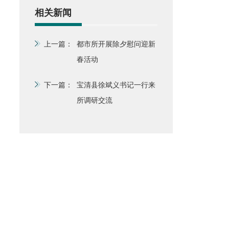
相关新闻
上一篇：
都市所开展除夕慰问迎新
春活动
下一篇：
宝清县徐斌义书记一行来
所调研交流