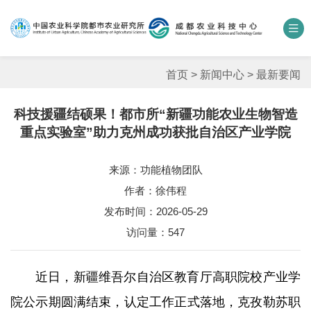
中国农业科学院
数字农科院
科研期刊
邮箱
联系我们
首页
>
新闻中心
>
最新要闻
科技援疆结硕果！都市所“新疆功能农业生物智造
单位概况
重点实验室”助力克州成功获批自治区产业学院
新闻中心
来源：功能植物团队
作者：徐伟程
人才团队
发布时间：2026-05-29
科学研究
访问量：
547
平台基地
近日，新疆维吾尔自治区教育厅高职院校产业学
合作交流
院公示期圆满结束，认定工作正式落地，克孜勒苏职