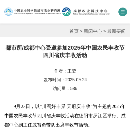
中国农业科学院
数字农科院
科研期刊
邮箱
联系我们
首页
>
新闻中心
>
最新要闻
都市所/成都中心受邀参加2025年中国农民丰收节
单位概况
四川省庆丰收活动
新闻中心
作者：王莹
发布时间：2025-09-24
人才团队
访问量：
586
科学研究
9月23日，以“川蜀好丰景 天府庆丰收”为主题的2025年
平台基地
中国农民丰收节四川省庆丰收活动在德阳市罗江区举行。成
合作交流
都中心副主任戚智勇带队出席丰收节活动。