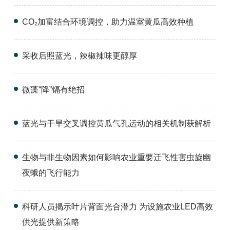
研究生培养
CO₂加富结合环境调控，助力温室黄瓜高效种植
成果转化
采收后照蓝光，辣椒辣味更醇厚
党建文化
微藻“降”镉有绝招
农科研学
园区服务
蓝光与干旱交叉调控黄瓜气孔运动的相关机制获解析
生物与非生物因素如何影响农业重要迁飞性害虫旋幽
夜蛾的飞行能力
科研人员揭示叶片背面光合潜力 为设施农业LED高效
供光提供新策略